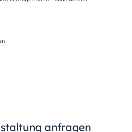
hen
n
nstaltung anfragen