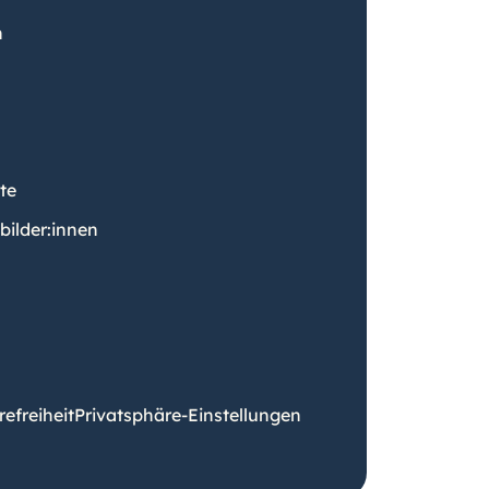
n
te
sbilder:innen
refreiheit
Privatsphäre-Einstellungen