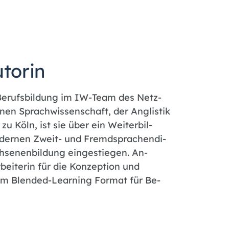
utorin
le Be­rufs­bil­dung im IW-Team des Netz­
nen Sprach­wis­sen­schaft, der An­glis­tik
 zu Köln, ist sie über ein Wei­ter­bil­
o­der­nen Zweit- und Fremd­spra­chen­di­
h­se­nen­bil­dung ein­ge­stie­gen. An­
bei­te­rin für die Kon­zep­ti­on und
n im Blen­ded-Lear­ning For­mat für Be­