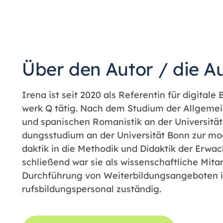
Über den Autor / die A
Irena ist seit 2020 als Re­fe­ren­tin für di­gi­ta­
werk Q tä­tig. Nach dem Stu­di­um der All­ge­mei­
und spa­ni­schen Ro­ma­nis­tik an der Uni­ver­si­tät
dungs­stu­di­um an der Uni­ver­si­tät Bonn zur m
dak­tik in die Me­tho­dik und Di­dak­tik der Er­wac
schlie­ßend war sie als wis­sen­schaft­li­che Mit­ar­
Durch­füh­rung von Wei­ter­bil­dungs­an­ge­bo­te
rufs­bil­dungs­per­so­nal zu­stän­dig.