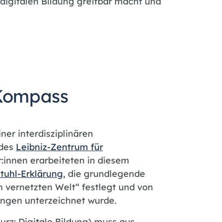
digitalen Bildung greifbar macht und
 Kompass
ner interdisziplinären
 des
Leibniz-Zentrum für
r:innen erarbeiteten in diesem
tuhl-Erklärung
, die grundlegende
n vernetzten Welt“ festlegt und von
ungen unterzeichnet wurde.
kurz: Digitale Bildung) muss aus