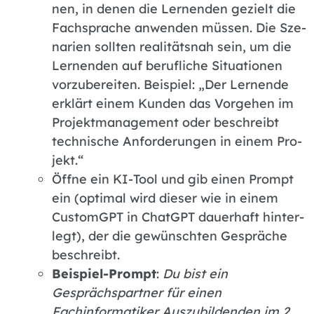
nen, in de­nen die Ler­nen­den ge­zielt die
Fach­spra­che an­wen­den müs­sen. Die Sze­
na­ri­en soll­ten rea­li­täts­nah sein, um die
Ler­nen­den auf be­ruf­li­che Si­tua­tio­nen
vor­zu­be­rei­ten. Bei­spiel: „Der Ler­nen­de
er­klärt ei­nem Kun­den das Vor­ge­hen im
Pro­jekt­ma­nage­ment oder be­schreibt
tech­ni­sche An­for­de­run­gen in ei­nem Pro­
jekt.“
Öff­ne ein KI-Tool und gib ei­nen Prompt
ein (op­ti­mal wird die­ser wie in ei­nem
CustomG­PT in ChatG­PT dau­er­haft hin­ter­
legt), der die ge­wünsch­ten Ge­sprä­che
be­schreibt.
Bei­spiel-Prompt
:
Du bist ein
Gesprächspartner für einen
Fachinformatiker Auszubildenden im 2