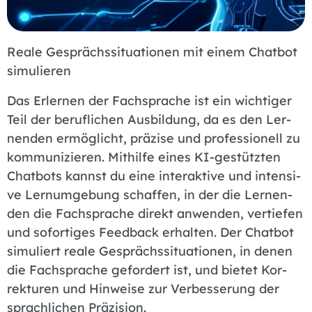
Reale Gesprächssituationen mit einem Chatbot
simulieren
Das Er­ler­nen der Fach­spra­che ist ein wich­ti­ger
Teil der be­ruf­li­chen Aus­bil­dung, da es den Ler­
nen­den er­mög­licht, prä­zi­se und pro­fes­sio­nell zu
kom­mu­ni­zie­ren. Mit­hil­fe ei­nes KI-ge­stütz­ten
Chat­bots kannst du eine in­ter­ak­ti­ve und in­ten­si­
ve Lern­um­ge­bung schaf­fen, in der die Ler­nen­
den die Fach­spra­che di­rekt an­wen­den, ver­tie­fen
und so­for­ti­ges Feed­back er­hal­ten. Der Chat­bot
si­mu­liert rea­le Ge­sprächs­si­tua­tio­nen, in de­nen
die Fach­spra­che ge­for­dert ist, und bie­tet Kor­
rek­tu­ren und Hin­wei­se zur Ver­bes­se­rung der
sprach­li­chen Prä­zi­si­on.