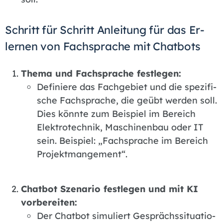
Schritt für Schritt An­lei­tung für das Er­
ler­nen von Fach­spra­che mit Chat­bots
The­ma und Fach­spra­che fest­le­gen:
De­fi­nie­re das Fach­ge­biet und die spe­zi­fi­
sche Fach­spra­che, die ge­übt wer­den soll.
Dies könn­te zum Bei­spiel im Be­reich
Elek­tro­tech­nik, Ma­schi­nen­bau oder IT
sein. Bei­spiel: „Fach­spra­che im Be­reich
Pro­jekt­man­ge­ment“.
Chat­bot Sze­na­rio fest­le­gen und mit KI
vor­be­rei­ten:
Der Chat­bot si­mu­liert Ge­sprächs­si­tua­tio­