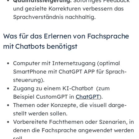
Qua­li­täts­stei­ge­rung:
Sofortiges Feedback
und gezielte Korrekturen verbessern das
Sprachverständnis nachhaltig.
Was für das Er­ler­nen von Fach­spra­che
mit Chat­bots be­nö­tigst
Com­pu­ter mit In­ter­net­zu­gang (op­ti­mal
Smart­Pho­ne mit ChatG­PT APP für Sprach­
steue­rung).
Zugang zu einem KI-Chatbot (zum
Beispiel CustomGPT in
ChatG­PT
).
The­men oder Kon­zep­te, die vi­su­ell dar­ge­
stellt wer­den sol­len.
Vor­be­rei­te­te Fachthe­men oder Sze­na­ri­en, in
de­nen die Fach­spra­che an­ge­wen­det wer­den
soll.