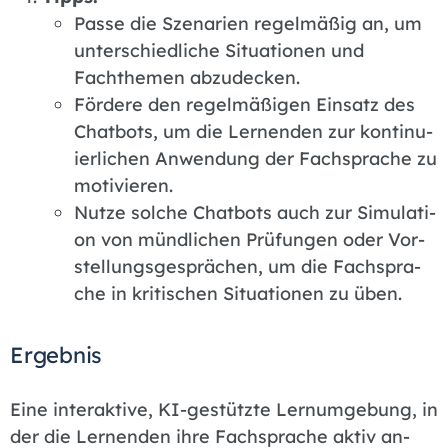
Pas­se die Sze­na­ri­en re­gel­mä­ßig an, um
un­ter­schied­li­che Si­tua­tio­nen und
Fachthe­men ab­zu­de­cken.
För­de­re den re­gel­mä­ßi­gen Ein­satz des
Chat­bots, um die Ler­nen­den zur kon­ti­nu­
ier­li­chen An­wen­dung der Fach­spra­che zu
mo­ti­vie­ren.
Nut­ze sol­che Chat­bots auch zur Si­mu­la­ti­
on von münd­li­chen Prü­fun­gen oder Vor­
stel­lungs­ge­sprä­chen, um die Fach­spra­
che in kri­ti­schen Si­tua­tio­nen zu üben.
Er­geb­nis
Eine in­ter­ak­ti­ve, KI-ge­stütz­te Lern­um­ge­bung, in
der die Ler­nen­den ihre Fach­spra­che ak­tiv an­