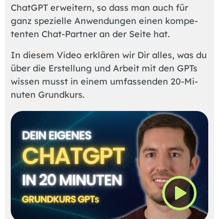
ChatG­PT er­wei­tern, so dass man auch für
ganz spe­zi­el­le An­wen­dun­gen ei­nen kom­pe­
ten­ten Chat-Part­ner an der Sei­te hat.
In die­sem Vi­deo er­klä­ren wir Dir al­les, was du
über die Er­stel­lung und Ar­beit mit den GPTs
wis­sen musst in ei­nem um­fas­sen­den 20-Mi­
nu­ten Grund­kurs.