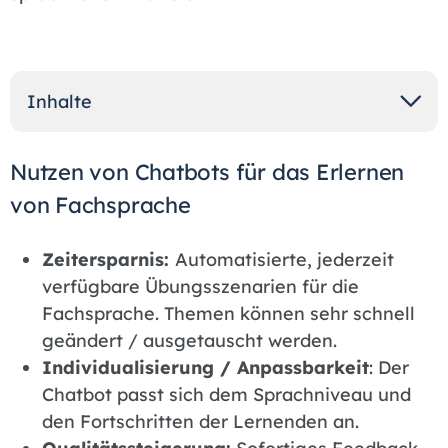
Inhalte
Nut­zen von Chat­bots für das Er­ler­nen
von Fach­spra­che
Zeit­er­spar­nis:
Automatisierte, jederzeit
verfügbare Übungsszenarien für die
Fachsprache. Themen können sehr schnell
geändert / ausgetauscht werden.
In­di­vi­dua­li­sie­rung / An­pass­bar­keit
: Der
Chatbot passt sich dem Sprachniveau und
den Fortschritten der Lernenden an.