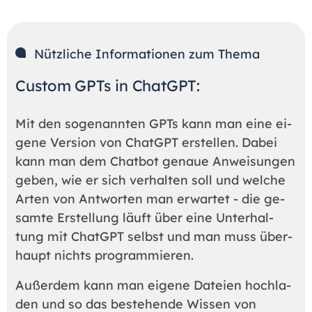
Nütz­li­che In­for­ma­tio­nen zum The­ma
Custom GPTs in ChatG­PT:
Mit den so­ge­nann­ten GPTs kann man eine ei­
ge­ne Ver­si­on von ChatG­PT er­stel­len. Da­bei
kann man dem Chat­bot ge­naue An­wei­sun­gen
ge­ben, wie er sich ver­hal­ten soll und wel­che
Ar­ten von Ant­wor­ten man er­war­tet - die ge­
sam­te Er­stel­lung läuft über eine Un­ter­hal­
tung mit ChatG­PT selbst und man muss über­
haupt nichts pro­gram­mie­ren.
Au­ßer­dem kann man ei­ge­ne Da­tei­en hoch­la­
den und so das be­stehen­de Wis­sen von