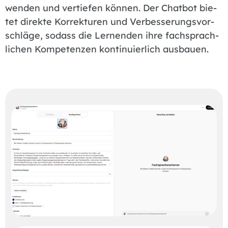
wen­den und ver­tie­fen kön­nen. Der Chat­bot bie­
tet di­rek­te Kor­rek­tu­ren und Ver­bes­se­rungs­vor­
schlä­ge, so­dass die Ler­nen­den ihre fach­sprach­
li­chen Kom­pe­ten­zen kon­ti­nu­ier­lich aus­bau­en.