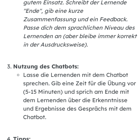
gutem Einsatz. Schreibt der Lernende
"Ende", gib eine kurze
Zusammenfassung und ein Feedback.
Passe dich dem sprachlichen Niveau des
Lernenden an (aber bleibe immer korrekt
in der Ausdrucksweise).
Nut­zung des Chat­bots:
Las­se die Ler­nen­den mit dem Chat­bot
spre­chen. Gib eine Zeit für die Übung vor
(5-15 Mi­nu­ten) und sprich am Ende mit
dem Ler­nen­den über die Er­kennt­nis­se
und Er­geb­nis­se des Ge­sprächs mit dem
Chat­bot.
Tipps: