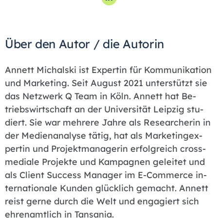
Über den Autor / die Autorin
An­nett Mi­ch­alski ist Ex­per­tin für Kom­mu­ni­ka­ti­on
und Mar­ke­ting. Seit Au­gust 2021 un­ter­stützt sie
das Netzwerk Q Team in Köln. An­nett hat Be­
triebs­wirt­schaft an der Uni­ver­si­tät Leip­zig stu­
diert. Sie war meh­rere Jah­re als Re­se­ar­che­rin in
der Me­di­en­ana­ly­se tä­tig, hat als Mar­ke­ting­ex­
per­tin und Pro­jekt­ma­na­ge­rin er­folg­reich cross­
me­dia­le Pro­jek­te und Kam­pa­gnen ge­lei­tet und
als Cli­ent Suc­cess Ma­na­ger im E-Com­mer­ce in­
ter­na­tio­na­le Kun­den glück­lich ge­macht. An­nett
reist ger­ne durch die Welt und en­ga­giert sich
eh­ren­amt­lich in Tan­sa­nia.