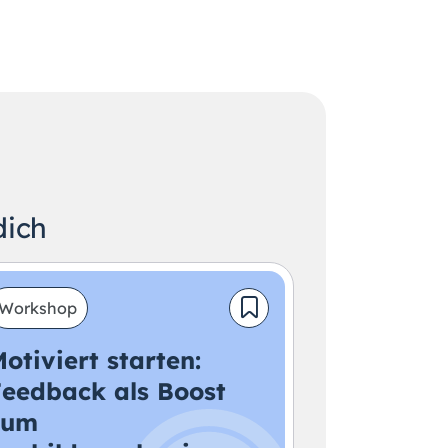
dich
Workshop
otiviert starten:
Feedback als Boost
zum