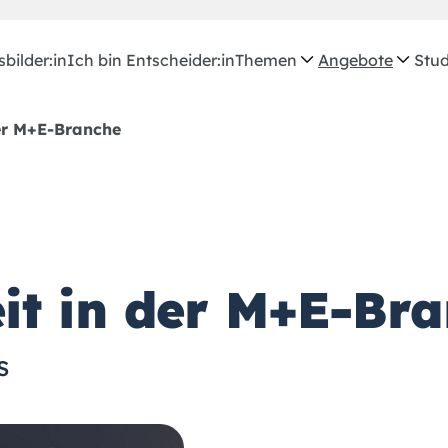
bilder:in
Ich bin Entscheider:in
Themen
Angebote
Stud
der M+E-Branche
it in der M+E-Br
s